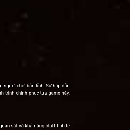
ng người chơi bản lĩnh. Sự hấp dẫn
nh trình chinh phục tựa game này,
quan sát và khả năng bluff tinh tế