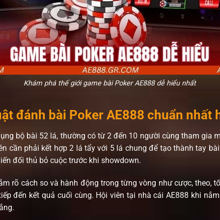
Khám phá thế giới game bài Poker AE888 dễ hiểu nhất
luật đánh bài Poker AE888 chuẩn nhất 
ụng bộ bài 52 lá, thường có từ 2 đến 10 người cùng tham gia
 viên cần phải kết hợp 2 lá tẩy với 5 lá chung để tạo thành tay 
iến đối thủ bỏ cuộc trước khi showdown.
ắm rõ cách so và hành động trong từng vòng như cược, theo, t
tiếp đến kết quả cuối cùng. Hội viên tại nhà cái AE888 khi nắ
hắng.