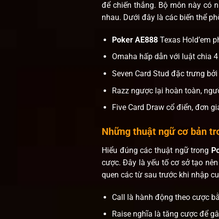
để chiến thắng. Bộ môn này có nh
nhau. Dưới đây là các biến thể ph
Poker AE888
Texas Hold’em ph
Omaha hấp dẫn với luật chia 4 
Seven Card Stud đặc trưng bởi 
Razz ngược lại hoàn toàn, ngườ
Five Card Draw cổ điển, đơn g
Những thuật ngữ cơ bản tr
Hiểu đúng các thuật ngữ trong
P
cược. Đây là yếu tố cơ sở tạo nê
quen các từ sau trước khi nhập cu
Call là hành động theo cược b
Raise nghĩa là tăng cược để gâ