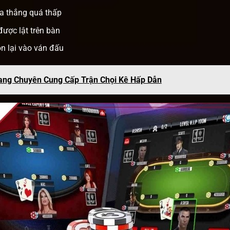
ửa thắng quá thấp
được lật trên bàn
còn lại vào ván đấu
ang Chuyên Cung Cấp Trận Chọi Kê Hấp Dẫn