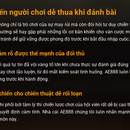
ến người chơi dễ thua khi đánh bài
ông chỉ là trò chơi của sự may rủi mà còn đòi hỏi tư duy chiến 
thường sẽ hay gặp phải những lỗi cơ bản khiến cho ván cược mất
tránh để giữ vững được phong độ trước khi bắt đầu nhập cuộc.
ắm rõ được thế mạnh của đối thủ
ì quá tự tin đã vội vàng tố lớn khi chưa thực sự đánh giá đúng
ay chơi lão luyện, từ đó mất kiểm soát tình huống. AE888 luôn
ơng trước khi hành động.
iến cho chiến thuật dễ rối loạn
chi phối bởi tâm lý thì chiến lược chơi của hội viên rất dễ bị cao 
quyết định cảm tính. Nhà cái AE888 chúng tôi luôn nhấn mạnh 
môn này.