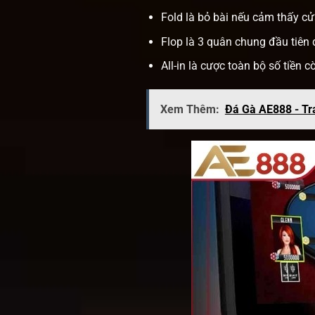
Fold là bỏ bài nếu cảm thấy c
Flop là 3 quân chung đầu tiên 
All-in là cược toàn bộ số tiền 
Xem Thêm:
Đá Gà AE888 - Tr