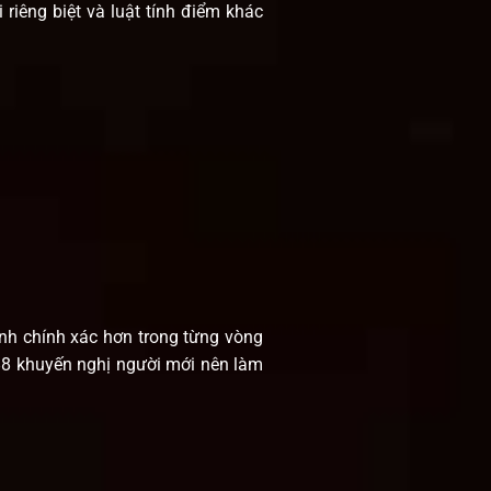
riêng biệt và luật tính điểm khác
ịnh chính xác hơn trong từng vòng
888 khuyến nghị người mới nên làm