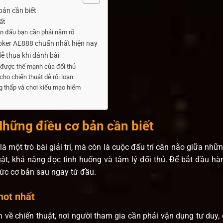
bản cần biết
hất
án đấu bạn cần phải nắm rõ
Poker AE888 chuẩn nhất hiện nay
dễ thua khi đánh bài
 được thế mạnh của đối thủ
ho chiến thuật dễ rối loạn
ng thấp và chơi kiểu mạo hiểm
Những điều cơ bản cần biết
 một trò bài giải trí, mà còn là cuộc đấu trí cân não giữa nhữ
ật, khả năng đọc tình huống và tâm lý đối thủ. Để bắt đầu hà
hức cơ bản sau ngay từ đầu.
hot nhất
ên về chiến thuật, nơi người tham gia cần phải vận dụng tư duy, 