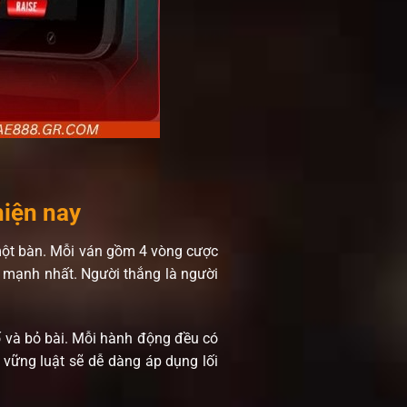
hiện nay
 một bàn. Mỗi ván gồm 4 vòng cược
bài mạnh nhất. Người thắng là người
ố và bỏ bài. Mỗi hành động đều có
m vững luật sẽ dễ dàng áp dụng lối