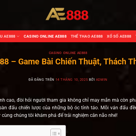
ỆU AE888
CASINO ONLINE AE888
THỂ THAO AE888
XỔ SỐ AE888
CASINO ONLINE AE888
88 – Game Bài Chiến Thuật, Thách Th
ĐÃ ĐĂNG TRÊN
14 THÁNG 10, 2025
BỞI
ADMIN
đỉnh cao, đòi hỏi người tham gia không chỉ may mắn mà còn phải
n đấu chiến lược của những bộ óc tỉnh táo. Mỗi ván đấu đề
hãy cùng chúng tôi khám phá để trải nghiệm cân não nhé!