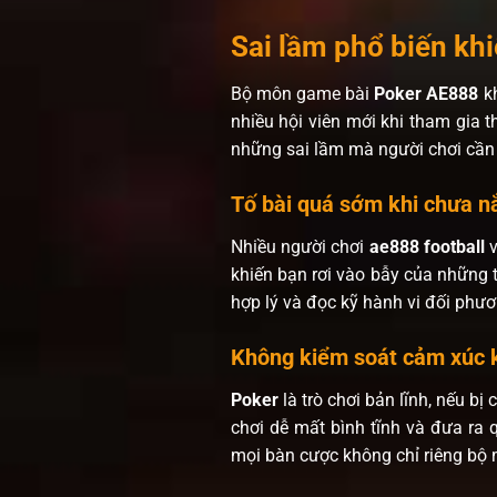
Sai lầm phổ biến khi
Bộ môn game bài
Poker
AE888
kh
nhiều hội viên mới khi tham gia 
những sai lầm mà người chơi cần 
Tố bài quá sớm khi chưa n
Nhiều người chơi
ae888 football
v
khiến bạn rơi vào bẫy của những t
hợp lý và đọc kỹ hành vi đối phư
Không kiểm soát cảm xúc kh
Poker
là trò chơi bản lĩnh, nếu bị 
chơi dễ mất bình tĩnh và đưa ra 
mọi bàn cược không chỉ riêng bộ 