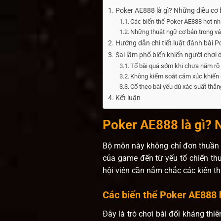
Poker AE888 là gì? Những điều cơ 
Các biến thể Poker AE888 hot n
Những thuật ngữ cơ bản trong v
Hướng dẫn chi tiết luật đánh bài 
Sai lầm phổ biến khiến người chơi 
Tố bài quá sớm khi chưa nắm rõ
Không kiểm soát cảm xúc khiến c
Cố theo bài yếu dù xác suất thắ
Kết luận
Poker AE888 là gì? 
Bộ môn này không chỉ đơn thuần là
của game đến từ yếu tố chiến thu
hội viên cần nắm chắc các kiến t
Các biến thể Poker AE888 
Đây là trò chơi bài đối kháng thi