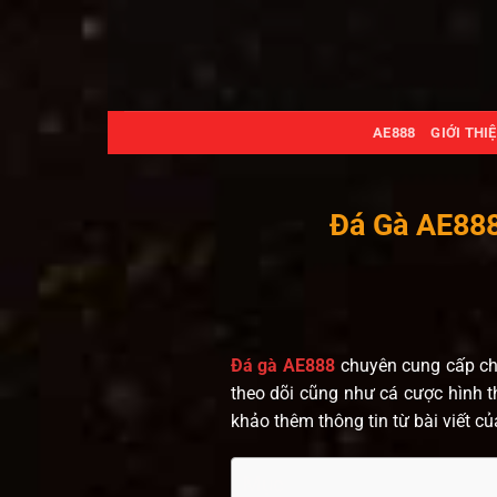
Chuyển
đến
nội
dung
AE888
GIỚI THI
Đá Gà AE888
Đá gà AE888
chuyên cung cấp cho
theo dõi cũng như cá cược hình th
khảo thêm thông tin từ bài viết c
Mục