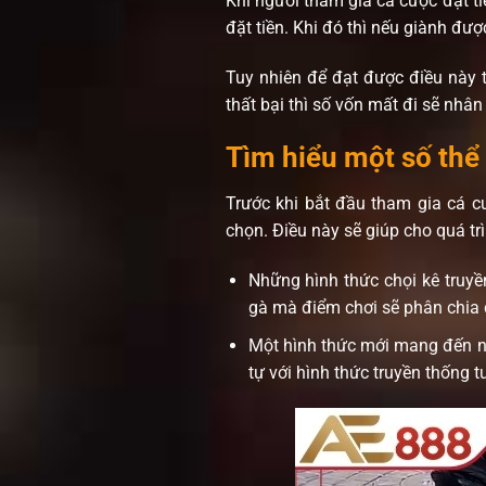
Khi người tham gia cá cược đặt ti
đặt tiền. Khi đó thì nếu giành đư
Tuy nhiên để đạt được điều này 
thất bại thì số vốn mất đi sẽ nhân
Tìm hiểu một số thể 
Trước khi bắt đầu tham gia cá c
chọn. Điều này sẽ giúp cho quá tr
Những hình thức chọi kê truy
gà mà điểm chơi sẽ phân chia 
Một hình thức mới mang đến nh
tự với hình thức truyền thống 