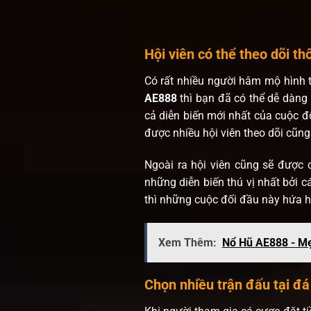
Hội viên có thể theo dõi th
Có rất nhiều người hâm mộ hình t
AE888
thì bạn đã có thể dễ dàng
cả diễn biến mới nhất của cuộc đ
được nhiều hội viên theo dõi cũn
Ngoài ra hội viên cũng sẽ được 
những diễn biến thú vị nhất bởi 
thì những cuộc đối đầu này hứa h
Xem Thêm:
Nổ Hũ AE888 - M
Chọn nhiều trận đấu tại đá