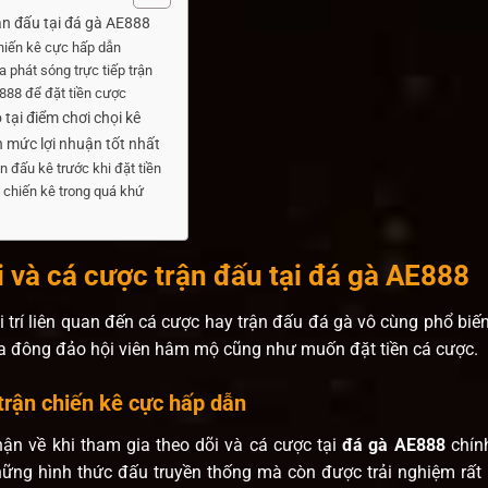
ận đấu tại đá gà AE888
chiến kê cực hấp dẫn
a phát sóng trực tiếp trận
E888 để đặt tiền cược
 tại điểm chơi chọi kê
 mức lợi nhuận tốt nhất
n đấu kê trước khi đặt tiền
c chiến kê trong quá khứ
 và cá cược trận đấu tại đá gà AE888
 trí liên quan đến cá cược hay trận đấu đá gà vô cùng phổ biế
ủa đông đảo hội viên hâm mộ cũng như muốn đặt tiền cá cược.
trận chiến kê cực hấp dẫn
ận về khi tham gia theo dõi và cá cược tại
đá gà AE888
chính
ng hình thức đấu truyền thống mà còn được trải nghiệm rất nh