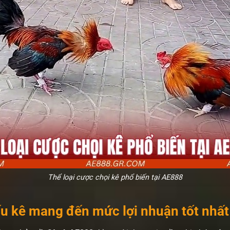
Thể loại cược chọi kê phổ biến tại AE888
u kê mang đến mức lợi nhuận tốt nhất