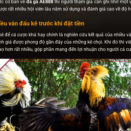
hức cơ bản về
đá gà AE888
thì người tham gia cần ghi nhớ một
ợc rất nhiều hội viên lâu năm sử dụng và đánh giá cao về độ h
ều ván đấu kê trước khi đặt tiền
ê để cá cược khá hay chính là nghiên cứu kết quả của nhiều ván
nh giá được phong độ gần đây của những kê chọi. Khi đó thì việc
ao hơn rất nhiều, góp phần mang đến lợi nhuận cho người cá c