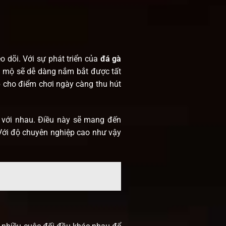
 dõi. Với sự phát triển của
đá gà
m mộ sẽ dễ dàng nắm bắt được tất
p cho điểm chơi ngày càng thu hút
u với nhau. Điều này sẽ mang đến
 Với độ chuyên nghiệp cao như vậy