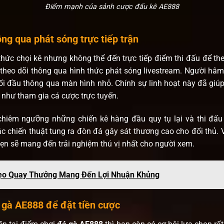
Điểm mạnh của sảnh cược đấu kê AE888
ông qua phát sóng trực tiếp trận
hức chọi kê nhưng không thể đến trực tiếp điểm thi đấu để theo
 theo dõi thông qua hình thức phát sóng livestream. Người hâ
ối đầu thông qua màn hình nhỏ. Chính sự linh hoạt này đã giú
g như tham gia cá cược trực tuyến.
chiêm ngưỡng những chiến kê hàng đầu quy tụ lại và thi đấ
các chiến thuật tung ra đòn đá gây sát thương cao cho đối thủ.
ẹn sẽ mang đến trải nghiệm thú vị nhất cho người xem.
ẹo Quay Thưởng Mang Đến Lợi Nhuận Khủng
 gà AE888 để đặt tiền cược