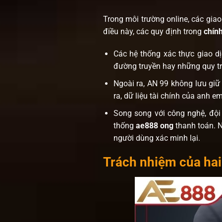
Trong môi trường online, các giao
điều này, các quy định trong
chín
Các hệ thống xác thực giao dị
đường truyền hay những quy t
Ngoài ra, AN 99 không lưu giữ 
ra, dữ liệu tài chính của anh 
Song song với công nghệ, đội 
thống
ae888 ong
thanh toán. N
người dùng xác minh lại.
Trách nhiệm của hai