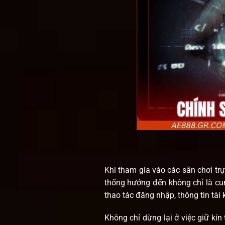
Khi tham gia vào các sân chơi trự
thống hướng đến không chỉ là cun
thao tác đăng nhập, thông tin tài 
Không chỉ dừng lại ở việc giữ kín