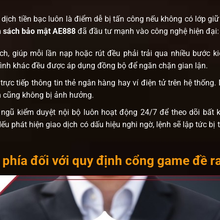
 dịch tiền bạc luôn là điểm dễ bị tấn công nếu không có lớp g
h sách bảo mật AE888
đã đầu tư mạnh vào công nghệ hiện đại:
ch, giúp mỗi lần nạp hoặc rút đều phải trải qua nhiều bước 
rình khác đều được áp dụng đồng bộ để ngăn chặn gian lận.
trực tiếp thông tin thẻ ngân hàng hay ví điện tử trên hệ thống. 
em cũng không bị ảnh hưởng.
ngũ kiểm duyệt nội bộ luôn hoạt động 24/7 để theo dõi bất k
ếu phát hiện giao dịch có dấu hiệu nghi ngờ, lệnh sẽ lập tức b
 phía đối với quy định cổng game đề r