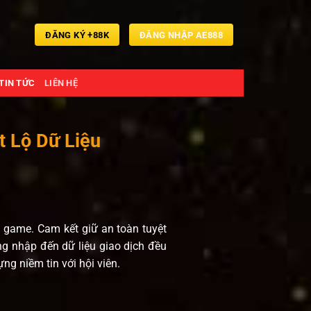
ĐĂNG KÝ +88K
ĐĂNG NHẬP AE888
TIN TỨC
LIÊN HỆ
t Lộ Dữ Liệu
 game. Cam kết giữ an toàn tuyệt
ng nhập đến dữ liệu giao dịch đều
ựng niềm tin với hội viên.