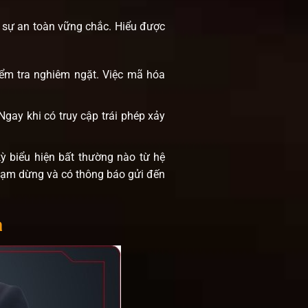
iữ sự an toàn vững chắc. Hiểu được
kiểm tra nghiêm ngặt. Việc mã hóa
Ngay khi có truy cập trái phép xảy
ỳ biểu hiện bất thường nào từ hệ
ị tạm dừng và có thông báo gửi đến
a