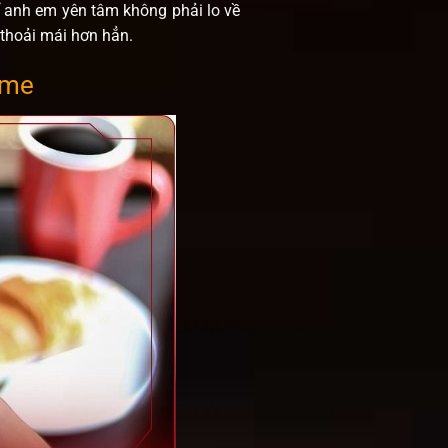
ể anh em yên tâm không phải lo về
ư thoải mái hơn hẳn.
ame