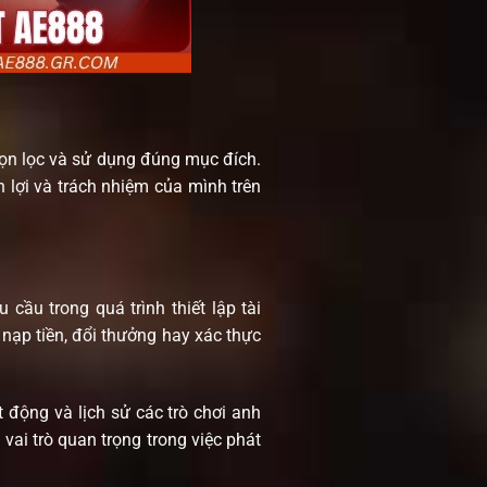
họn lọc và sử dụng đúng mục đích.
n lợi và trách nhiệm của mình trên
cầu trong quá trình thiết lập tài
 nạp tiền, đổi thưởng hay xác thực
ạt động và lịch sử các trò chơi anh
ai trò quan trọng trong việc phát