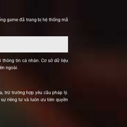
 cổng game đã trang bị hệ thống mã
 thông tin cá nhân. Cơ sở dữ liệu
ên ngoài.
, trừ trường hợp yêu cầu pháp lý.
 sự riêng tư và luôn ưu tiên quyền