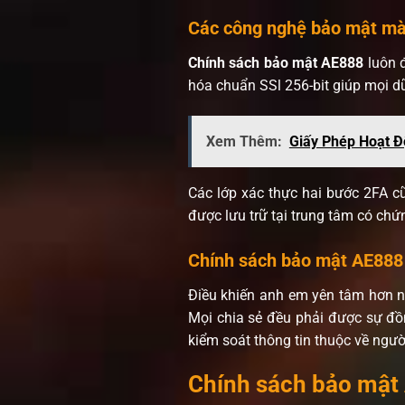
Các công nghệ bảo mật m
Chính sách bảo mật AE888
luôn đ
hóa chuẩn SSl 256-bit giúp mọi dữ
Xem Thêm:
Giấy Phép Hoạt Đ
Các lớp xác thực hai bước 2FA cũ
được lưu trữ tại trung tâm có chứ
Chính sách bảo mật AE888 
Điều khiến anh em yên tâm hơn nằ
Mọi chia sẻ đều phải được sự đồ
kiểm soát thông tin thuộc về ngư
Chính sách bảo mật 