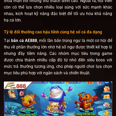
thỏa mãn với những thử thách đỉnh cao. Ngoài ra, hội viên
còn có thể lựa chọn nhiều loại súng với sức mạnh khác
nhau, kích hoạt kỹ năng đặc biệt để tối ưu hóa khả năng
hạ cá lớn.
Tỷ lệ đổi thưởng cao hậu hĩnh cùng hệ số cá đa dạng
Tại
bắn cá AE888
, mỗi lần bắn trúng ngư là một cơ hội để
thu về phần thưởng lớn nhờ hệ số ngư được thiết kế hợp lý
nhưng đầy tiềm năng. Các nhóm mục tiêu trong game
được chia thành nhiều cấp độ từ nhỏ đến siêu boss với
mức trả thưởng tương ứng, cho phép người chơi lựa chọn
mục tiêu phù hợp với ngân sách và chiến thuật.