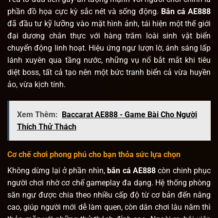
phần đồ họa cực kỳ sắc nét và sống động.
Bắn cá AE888
đã đầu tư kỹ lưỡng vào mặt hình ảnh, tái hiện một thế giới
đại dương chân thực với hàng trăm loài sinh vật biển
chuyển động linh hoạt. Hiệu ứng ngư lượn lờ, ánh sáng lấp
lánh xuyên qua tầng nước, những vụ nổ bắt mắt khi tiêu
diệt boss, tất cả tạo nên một bức tranh biển cả vừa huyền
ảo, vừa kịch tính.
Xem Thêm:
Baccarat AE888 - Game Bài Cho Người
Thích Thử Thách
Cơ chế chơi phong phú cho bạn thỏa sức lựa chọn
Không dừng lại ở phần nhìn,
bắn cá AE888
còn chinh phục
người chơi nhờ cơ chế gameplay đa dạng. Hệ thống phòng
săn ngư được chia theo nhiều cấp độ từ cơ bản đến nâng
cao, giúp người mới dễ làm quen, còn dân chơi lâu năm thì