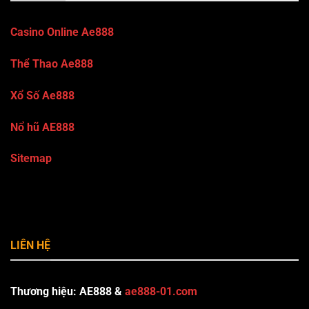
Casino Online Ae888
Thể Thao Ae888
Xổ Số Ae888
Nổ hũ AE888
Sitemap
LIÊN HỆ
Thương hiệu: AE888 &
ae888-01.com