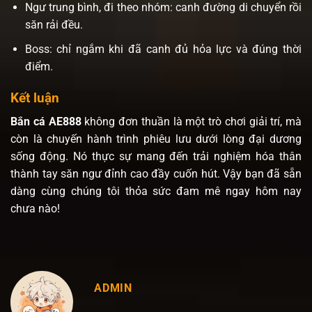
Ngư trung bình, đi theo nhóm: canh đường di chuyển rồi
săn rải đều.
Boss: chỉ ngắm khi đã canh đủ hỏa lực và đúng thời
điểm.
Kết luận
Bắn cá AE888
không đơn thuần là một trò chơi giải trí, mà
còn là chuyến hành trình phiêu lưu dưới lòng đại dương
sống động. Nó thực sự mang đến trải nghiệm hóa thân
thành tay săn ngư đỉnh cao đầy cuốn hút. Vậy bạn đã sẵn
dàng cùng chúng tôi thỏa sức đam mê ngay hôm nay
chưa nào!
ADMIN