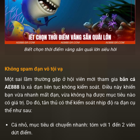
Biết chọn thời điểm vàng săn quái lớn siêu hời
Không spam đạn vô tội vạ
Một sai lầm thường gặp ở hội viên mới tham gia
bắn cá
AE888
là xả đạn liên tục không kiểm soát. Điều này khiến
bạn vừa nhanh mất đạn, vừa không hạ được mục tiêu nào
có giá trị. Do đó, tân thủ có thể kiểm soát nhịp độ ra đạn cụ
thể như sau:
Cá nhỏ, mục tiêu di chuyển nhanh: tóm với 1 đến 2 viên
dứt điểm.