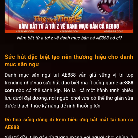
Nắm bắt từ a tới z về danh mục bắn cá AE888 có gì?
Sức hút đặc biệt tạo nên thương hiệu cho danh
mục săn ngư
Danh mục săn ngư tại AE888 vẫn giữ vững vị trí top
trending nhờ vào sức hút đặc biệt mà ít cổng game
ae888
com
nào có thể sánh kịp. Nó là cả một hành trình phiêu
lưu dưới đại dương, nơi người chơi vừa có thể thư giãn vừa
được thách thức kỹ năng để rinh thưởng lớn.
Đồ họa sống động đi kèm hiệu ứng bắt mắt tại bắn cá
AE888
Yếu tố đầu tiên gây ấn tượng mạnh với người chơi chính là